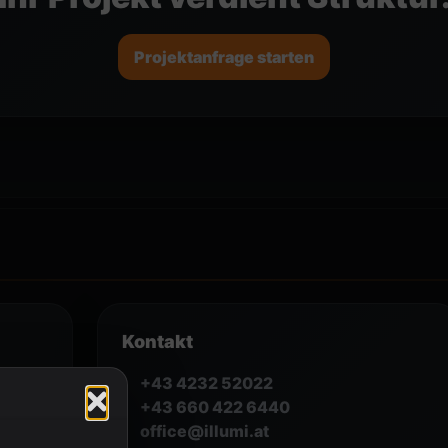
Projektanfrage starten
Kontakt
+43 4232 52022
+43 660 422 6440
office@illumi.at