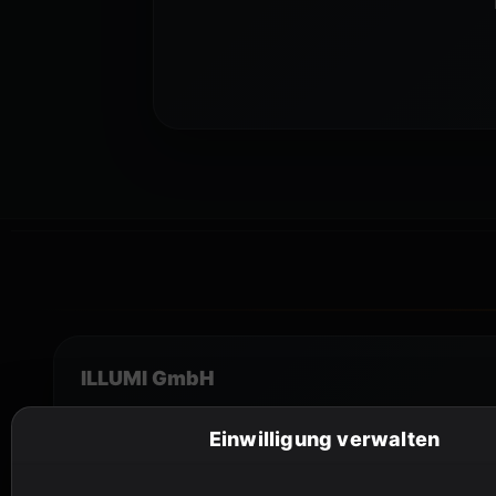
ILLUMI GmbH
Kirchplatz 3
Einwilligung verwalten
9141 Eberndorf · Österreich